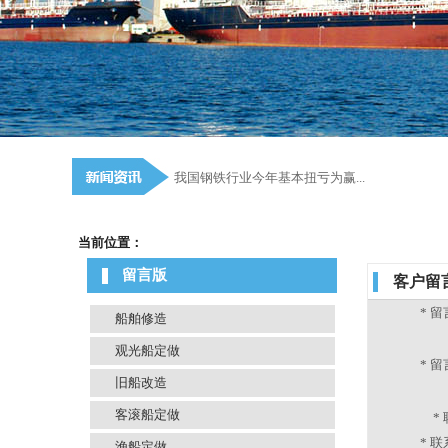
我国钢铁行业今年基本扭亏为赢...
上半年我国船艇进出口双增...
当前位置：
船舶维修知识...
留言版
客户留
网站开通啦...
*
留
船舶修造
观光船定做
*
留
旧船改造
客滚船定做
*
*
联
渔船定做